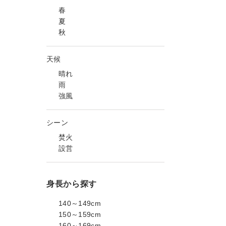
春
夏
秋
天候
晴れ
雨
強風
シーン
焚火
設営
身長から探す
140～149cm
150～159cm
160～169cm