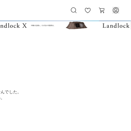
お
カ
気
ー
に
ト
入
り
せんでした。
い。