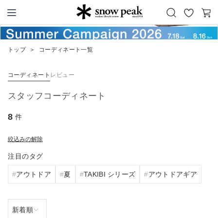
お
カ
Snow Peak
気
ー
に
ト
トップ
＞
コーディネート一覧
入
り
コーディネート
レビュー
スタッフコーディネート
8
件
絞込みの解除
注目のタグ
アウトドア
夏
TAKIBI シリーズ
アウトドアギア