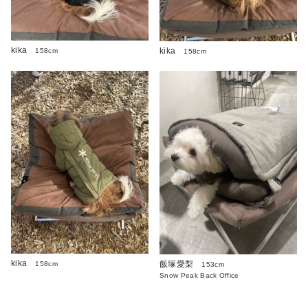
kika
kika
158cm
158cm
kika
飯塚愛梨
158cm
153cm
Snow Peak Back Office