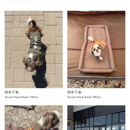
岡本千春
岡本千春
Snow Peak Back Office
Snow Peak Back Office