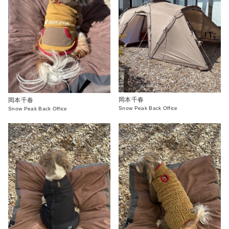
岡本千春
岡本千春
Snow Peak Back Office
Snow Peak Back Office