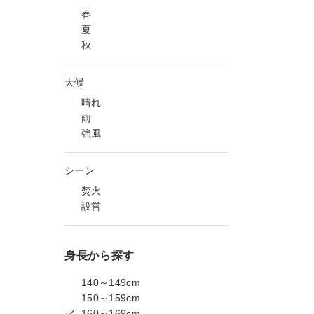
春
夏
秋
天候
晴れ
雨
強風
シーン
焚火
設営
身長から探す
140～149cm
150～159cm
160～169cm