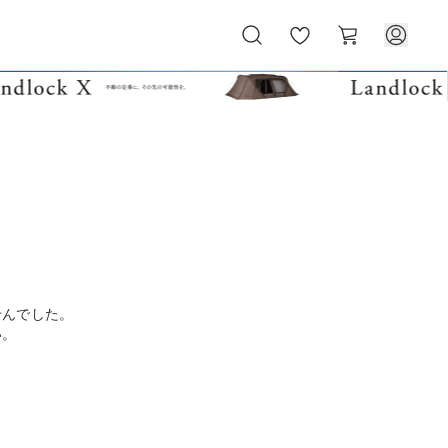
お
カ
気
ー
に
ト
入
り
せんでした。
い。