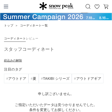
お
カ
Snow Peak
気
ー
に
ト
トップ
＞
コーディネート一覧
入
り
コーディネート
レビュー
スタッフコーディネート
絞込みの解除
注目のタグ
アウトドア
夏
TAKIBI シリーズ
アウトドアギア
申し訳ございません。
ご指定いただいたデータは見つかりませんでした。
条件を変更してお探しください。