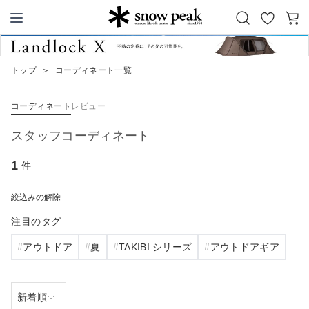
お
カ
Snow Peak
気
ー
に
ト
トップ
＞
コーディネート一覧
入
り
コーディネート
レビュー
スタッフコーディネート
1
件
絞込みの解除
注目のタグ
アウトドア
夏
TAKIBI シリーズ
アウトドアギア