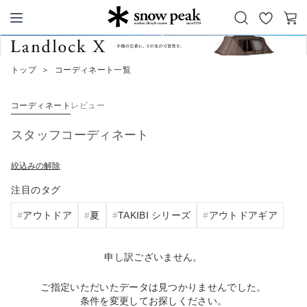
お
カ
Snow Peak
気
ー
に
ト
トップ
＞
コーディネート一覧
入
り
コーディネート
レビュー
スタッフコーディネート
絞込みの解除
注目のタグ
アウトドア
夏
TAKIBI シリーズ
アウトドアギア
申し訳ございません。
ご指定いただいたデータは見つかりませんでした。
条件を変更してお探しください。