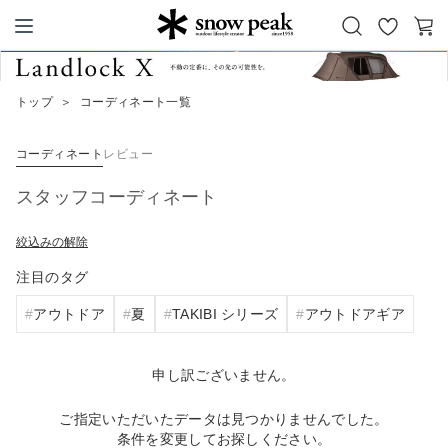
お
カ
Snow Peak
気
ー
に
ト
トップ
＞
コーディネート一覧
入
り
コーディネート
レビュー
スタッフコーディネート
絞込みの解除
注目のタグ
アウトドア
夏
TAKIBI シリーズ
アウトドアギア
申し訳ございません。
ご指定いただいたデータは見つかりませんでした。
条件を変更してお探しください。