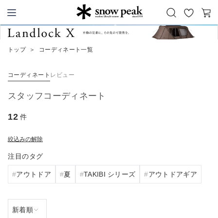
お
カ
Snow Peak
気
ー
に
ト
トップ
＞
コーディネート一覧
入
り
コーディネート
レビュー
スタッフコーディネート
12
件
絞込みの解除
注目のタグ
アウトドア
夏
TAKIBI シリーズ
アウトドアギア