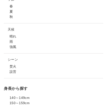
春
夏
秋
天候
晴れ
雨
強風
シーン
焚火
設営
身長から探す
140～149cm
150～159cm