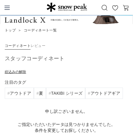
お
カ
Snow Peak
気
ー
に
ト
トップ
＞
コーディネート一覧
入
り
コーディネート
レビュー
スタッフコーディネート
絞込みの解除
注目のタグ
アウトドア
夏
TAKIBI シリーズ
アウトドアギア
申し訳ございません。
ご指定いただいたデータは見つかりませんでした。
条件を変更してお探しください。