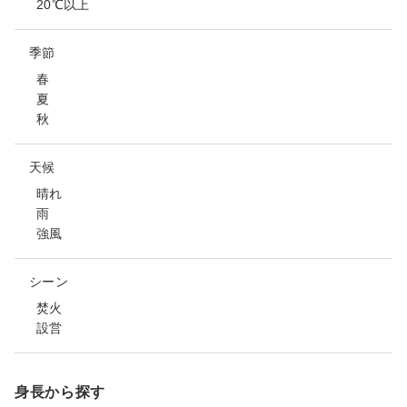
20℃以上
季節
春
夏
秋
天候
晴れ
雨
強風
シーン
焚火
設営
身長から探す