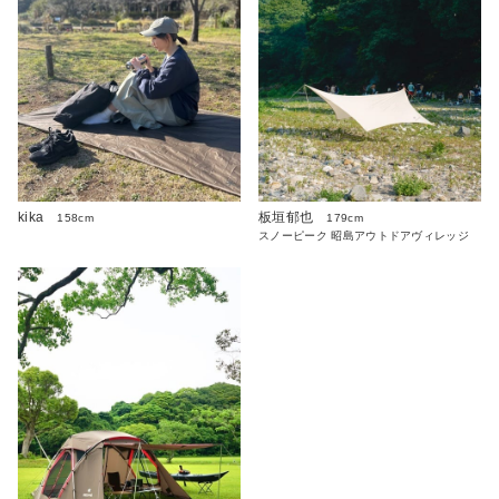
kika
板垣郁也
158cm
179cm
スノーピーク 昭島アウトドアヴィレッジ