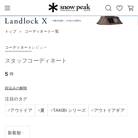
お
カ
Snow Peak
気
ー
に
ト
トップ
＞
コーディネート一覧
入
り
コーディネート
レビュー
スタッフコーディネート
5
件
絞込みの解除
注目のタグ
アウトドア
夏
TAKIBI シリーズ
アウトドアギア