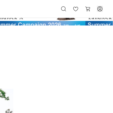
お
カ
気
ー
に
ト
入
り