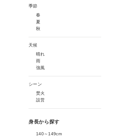
季節
春
夏
秋
天候
晴れ
雨
強風
シーン
焚火
設営
身長から探す
140～149cm