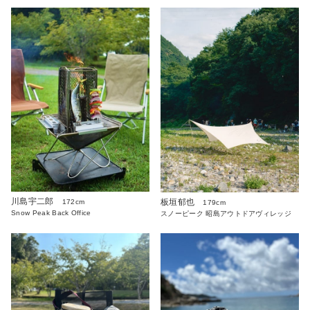
川島宇二郎
板垣郁也
172cm
179cm
Snow Peak Back Office
スノーピーク 昭島アウトドアヴィレッジ