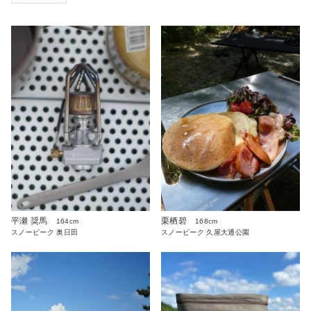
平瀬 奨馬
栗栖碧
164cm
168cm
スノーピーク 奥日田
スノーピーク 久屋大通公園