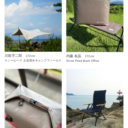
川島宇二郎
内藤 友晶
172cm
172cm
スノーピーク 土佐清水キャンプフィールド
Snow Peak Back Office