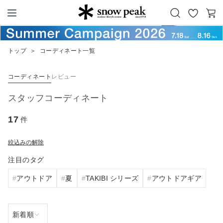
お
カ
Snow Peak
気
ー
に
ト
トップ
＞
コーディネート一覧
入
り
コーディネート
レビュー
スタッフコーディネート
17
件
絞込みの解除
注目のタグ
アウトドア
夏
TAKIBI シリーズ
アウトドアギア