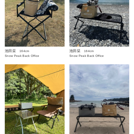
池田栞
池田栞
164cm
164cm
Snow Peak Back Office
Snow Peak Back Office