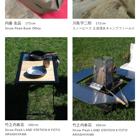
内藤 友晶
川島宇二郎
172cm
172cm
Snow Peak Back Office
スノーピーク 土佐清水キャンプフィールド
竹之内春花
竹之内春花
160cm
160cm
Snow Peak LAND STATION KYOTO
Snow Peak LAND STATION KYOTO
ARASHIYAMA
ARASHIYAMA