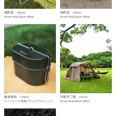
池田栞
池田栞
164cm
164cm
Snow Peak Back Office
Snow Peak Back Office
板垣郁也
川島宇二郎
179cm
172cm
スノーピーク 昭島アウトドアヴィレッジ
Snow Peak Back Office