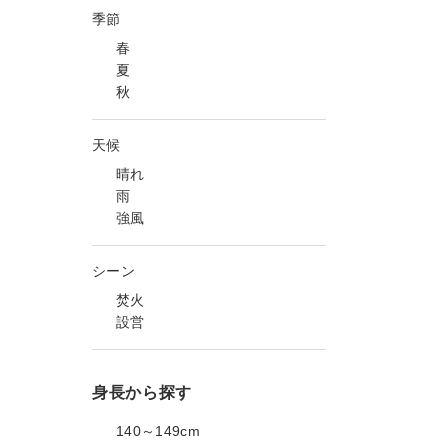
季節
春
夏
秋
天候
晴れ
雨
強風
シーン
焚火
設営
身長から探す
140～149cm