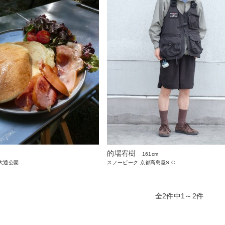
的場宥樹
161cm
大通公園
スノーピーク 京都高島屋S.C.
全2件中1～2件