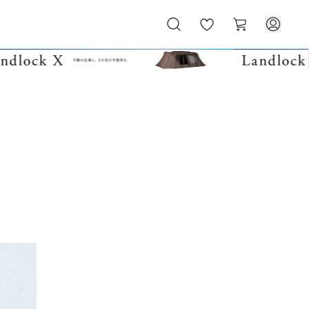
お
カ
気
ー
に
ト
入
り