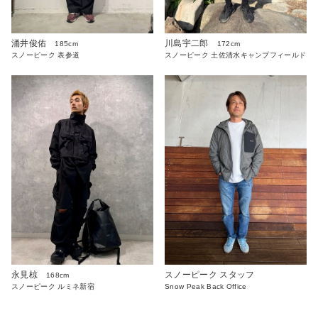
涌井俊佑
川島宇二郎
185cm
172cm
スノーピーク 表参道
スノーピーク 土佐清水キャンプフィールド
永見椋
スノーピーク スタッフ
168cm
スノーピーク ルミネ新宿
Snow Peak Back Office