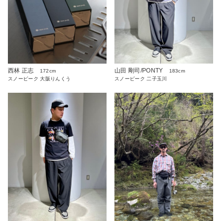
西林 正志
山田 剛司/PONTY
172cm
183cm
スノーピーク 大阪りんくう
スノーピーク 二子玉川