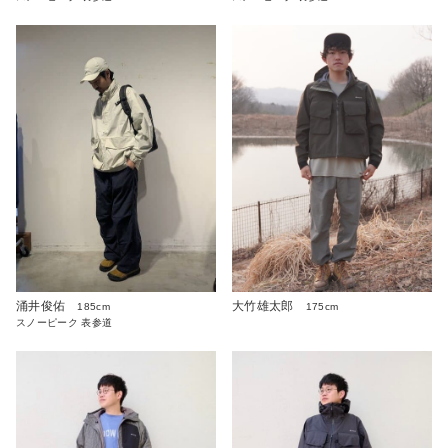
涌井俊佑
大竹雄太郎
185cm
175cm
スノーピーク 表参道