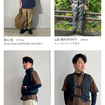
山田 剛司/PONTY
畠山 頼
183cm
177cm
スノーピーク 二子玉川
Snow Peak SAPPORO FACTORY