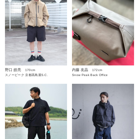
野口 皓亮
内藤 友晶
170cm
172cm
スノーピーク 京都高島屋S.C.
Snow Peak Back Office