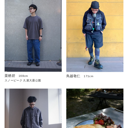
栗栖碧
鳥越敬仁
168cm
171cm
スノーピーク 久屋大通公園