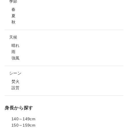
季節
春
夏
秋
天候
晴れ
雨
強風
シーン
焚火
設営
身長から探す
140～149cm
150～159cm