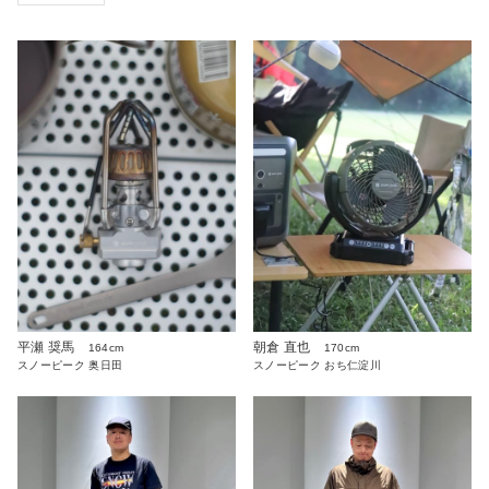
平瀬 奨馬
朝倉 直也
164cm
170cm
スノーピーク 奥日田
スノーピーク おち仁淀川