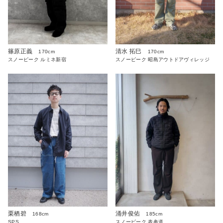
篠原正義
清水 拓巳
170cm
170cm
スノーピーク ルミネ新宿
スノーピーク 昭島アウトドアヴィレッジ
栗栖碧
涌井俊佑
168cm
185cm
SPS
スノーピーク 表参道