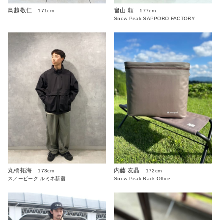
鳥越敬仁
畠山 頼
171cm
177cm
Snow Peak SAPPORO FACTORY
丸橋拓海
内藤 友晶
173cm
172cm
スノーピーク ルミネ新宿
Snow Peak Back Office