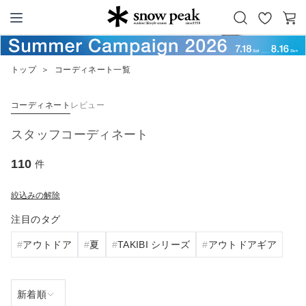
お
カ
Snow Peak
気
ー
に
ト
トップ
＞
コーディネート一覧
入
り
コーディネート
レビュー
スタッフコーディネート
110
件
絞込みの解除
注目のタグ
アウトドア
夏
TAKIBI シリーズ
アウトドアギア