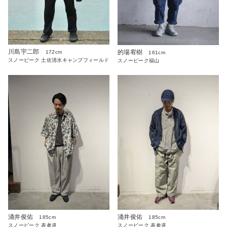
川島宇二郎
的場宥樹
172cm
161cm
スノーピーク 土佐清水キャンプフィールド
スノーピーク福山
涌井俊佑
涌井俊佑
185cm
185cm
スノーピーク 表参道
スノーピーク 表参道