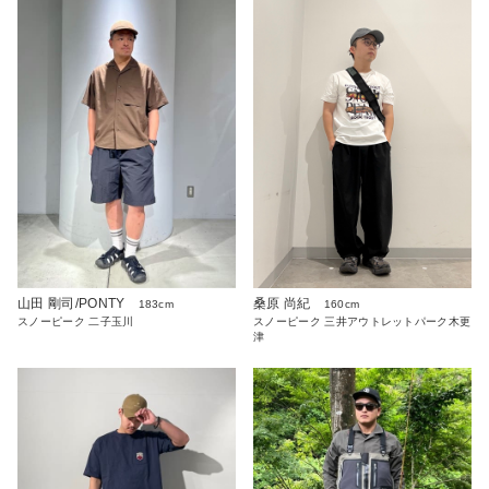
山田 剛司/PONTY
桑原 尚紀
183cm
160cm
スノーピーク 二子玉川
スノーピーク 三井アウトレットパーク木更
津