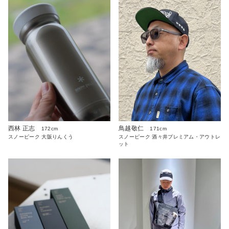
西林 正志
鳥越敬仁
172cm
171cm
スノーピーク 大阪りんくう
スノーピーク 酒々井プレミアム・アウトレ
ット