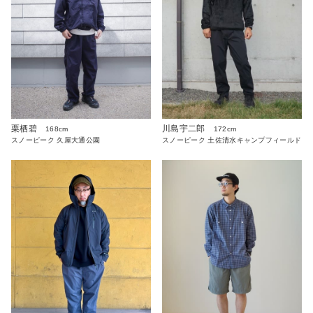
栗栖碧
川島宇二郎
168cm
172cm
スノーピーク 久屋大通公園
スノーピーク 土佐清水キャンプフィールド