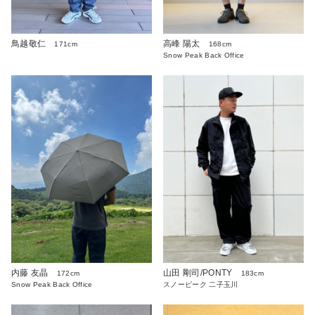
高峰 陽太
鳥越敬仁
168cm
171cm
Snow Peak Back Office
内藤 友晶
山田 剛司/PONTY
172cm
183cm
Snow Peak Back Office
スノーピーク 二子玉川