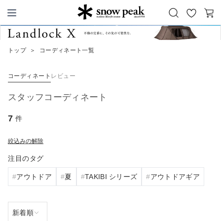
お
カ
Snow Peak
気
ー
に
ト
トップ
＞
コーディネート一覧
入
り
コーディネート
レビュー
スタッフコーディネート
7
件
絞込みの解除
注目のタグ
アウトドア
夏
TAKIBI シリーズ
アウトドアギア