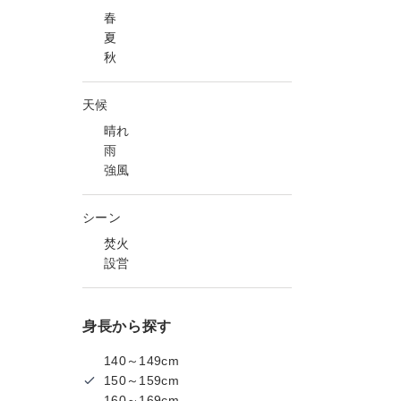
春
夏
秋
天候
晴れ
雨
強風
シーン
焚火
設営
身長から探す
140～149cm
150～159cm
160～169cm