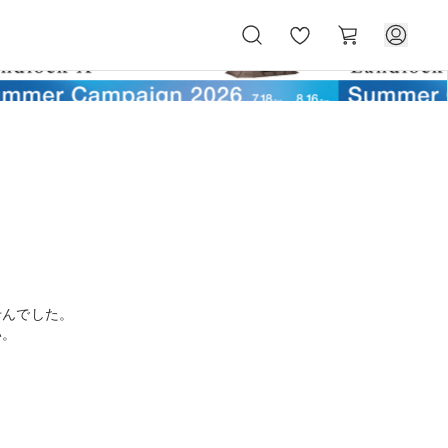
お
カ
気
ー
に
ト
入
り
せんでした。
い。