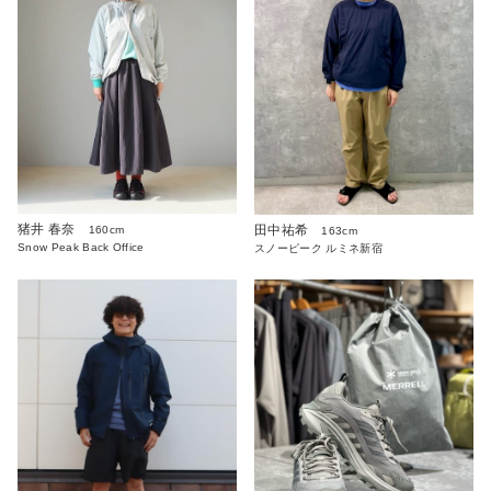
猪井 春奈
田中祐希
160cm
163cm
Snow Peak Back Office
スノーピーク ルミネ新宿