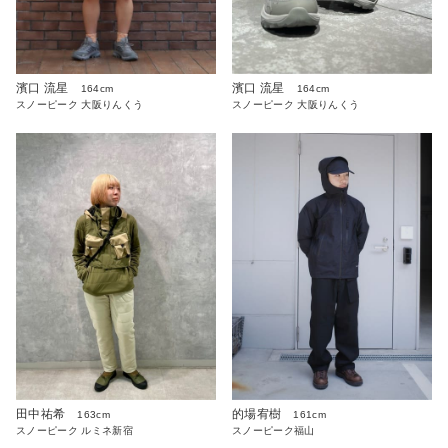
濱口 流星
濱口 流星
164cm
164cm
スノーピーク 大阪りんくう
スノーピーク 大阪りんくう
田中祐希
的場宥樹
163cm
161cm
スノーピーク ルミネ新宿
スノーピーク福山