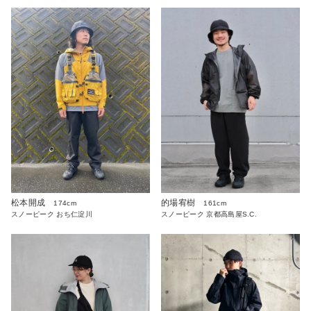
松本開成
的場宥樹
174cm
161cm
スノーピーク おち仁淀川
スノーピーク 京都高島屋S.C.