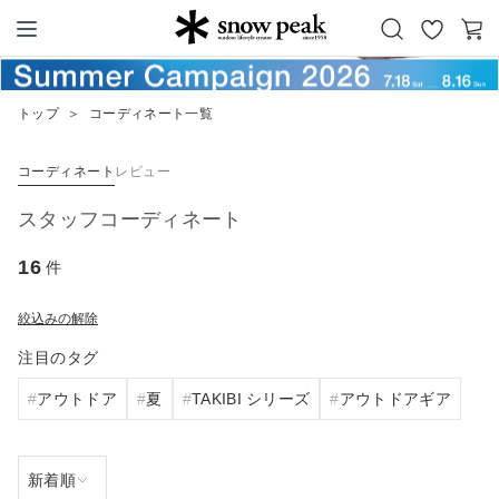
お
カ
Snow Peak
気
ー
に
ト
トップ
＞
コーディネート一覧
入
り
コーディネート
レビュー
スタッフコーディネート
16
件
絞込みの解除
注目のタグ
アウトドア
夏
TAKIBI シリーズ
アウトドアギア