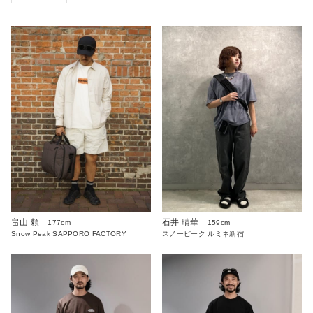
畠山 頼
石井 晴華
177cm
159cm
Snow Peak SAPPORO FACTORY
スノーピーク ルミネ新宿