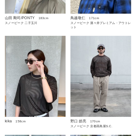
山田 剛司/PONTY
鳥越敬仁
183cm
171cm
スノーピーク 二子玉川
スノーピーク 酒々井プレミアム・アウトレ
ット
kika
野口 皓亮
158cm
170cm
スノーピーク 京都高島屋S.C.