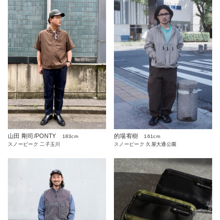
山田 剛司/PONTY
的場宥樹
183cm
161cm
スノーピーク 二子玉川
スノーピーク 久屋大通公園