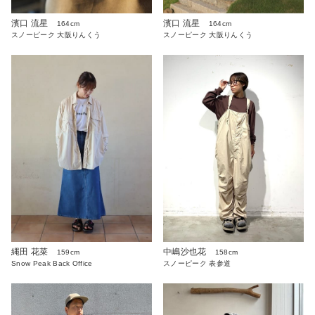
濱口 流星
濱口 流星
164cm
164cm
スノーピーク 大阪りんくう
スノーピーク 大阪りんくう
縄田 花菜
中嶋沙也花
159cm
158cm
Snow Peak Back Office
スノーピーク 表参道