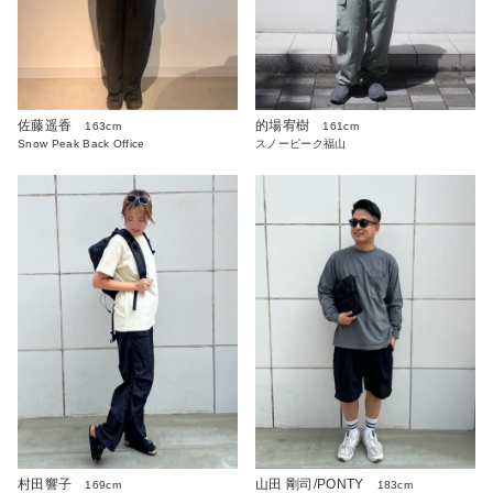
的場宥樹
佐藤遥香
161cm
163cm
スノーピーク福山
Snow Peak Back Office
村田響子
山田 剛司/PONTY
169cm
183cm