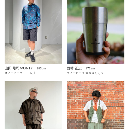
山田 剛司/PONTY
西林 正志
183cm
172cm
スノーピーク 二子玉川
スノーピーク 大阪りんくう