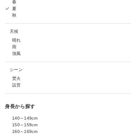
春
夏
秋
天候
晴れ
雨
強風
シーン
焚火
設営
身長から探す
140～149cm
150～159cm
160～169cm