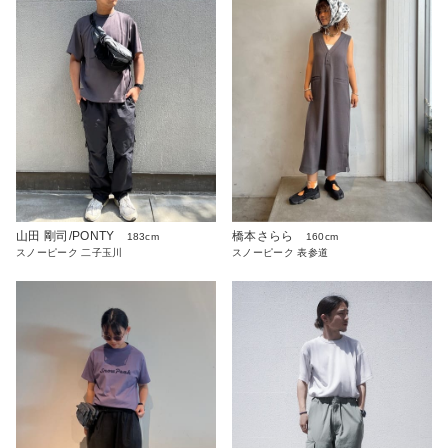
山田 剛司/PONTY
橋本さらら
183cm
160cm
スノーピーク 二子玉川
スノーピーク 表参道