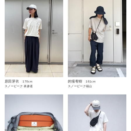
原田芽衣
的場宥樹
170cm
161cm
スノーピーク 表参道
スノーピーク福山