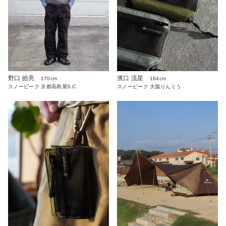
野口 皓亮
濱口 流星
170cm
164cm
スノーピーク 京都高島屋S.C.
スノーピーク 大阪りんくう