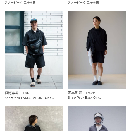
スノーピーク 二子玉川
スノーピーク 二子玉川
沢本明莉
貝瀬叡斗
160cm
170cm
Snow Peak Back Office
SnowPeak LANDSTATION TOKYO