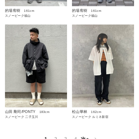
的場宥樹
的場宥樹
161cm
161cm
スノーピーク福山
スノーピーク福山
山田 剛司/PONTY
松山華林
183cm
162cm
スノーピーク 二子玉川
スノーピーク ルミネ新宿