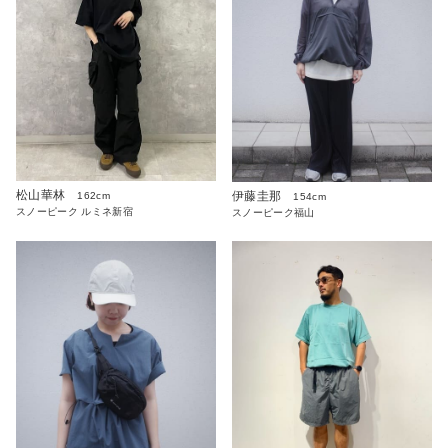
松山華林
伊藤圭那
162cm
154cm
スノーピーク ルミネ新宿
スノーピーク福山