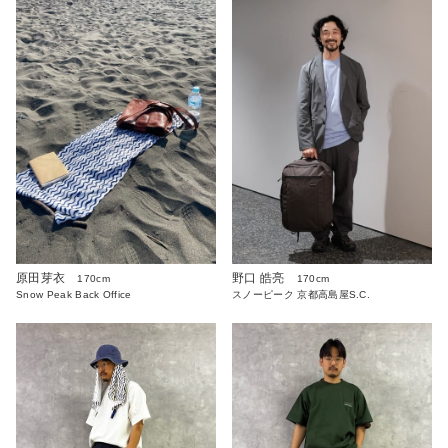
原田芽衣
野口 皓亮
170cm
170cm
Snow Peak Back Office
スノーピーク 京都高島屋S.C.