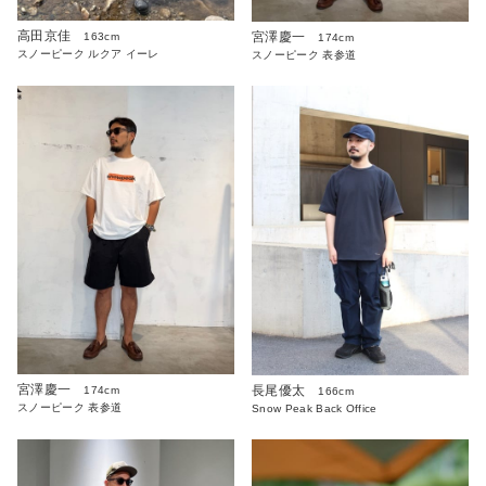
高田京佳
宮澤慶一
163cm
174cm
スノーピーク ルクア イーレ
スノーピーク 表参道
宮澤慶一
長尾優太
174cm
166cm
スノーピーク 表参道
Snow Peak Back Office