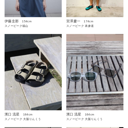
伊藤圭那
宮澤慶一
154cm
174cm
スノーピーク福山
スノーピーク 表参道
濱口 流星
濱口 流星
164cm
164cm
スノーピーク 大阪りんくう
スノーピーク 大阪りんくう