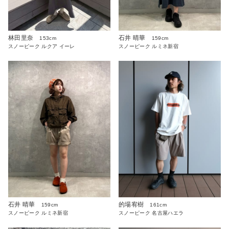
林田里奈
石井 晴華
153cm
159cm
スノーピーク ルクア イーレ
スノーピーク ルミネ新宿
石井 晴華
的場宥樹
159cm
161cm
スノーピーク ルミネ新宿
スノーピーク 名古屋ハエラ