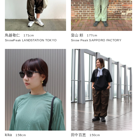
鳥越敬仁
畠山 頼
171cm
177cm
SnowPeak LANDSTATION TOKYO
Snow Peak SAPPORO FACTORY
kika
田中百恵
158cm
150cm