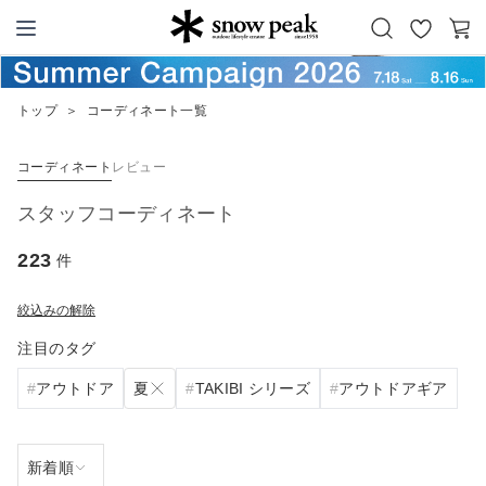
お
カ
Snow Peak
気
ー
に
ト
トップ
＞
コーディネート一覧
入
り
コーディネート
レビュー
スタッフコーディネート
223
件
絞込みの解除
注目のタグ
夏
アウトドア
TAKIBI シリーズ
アウトドアギア