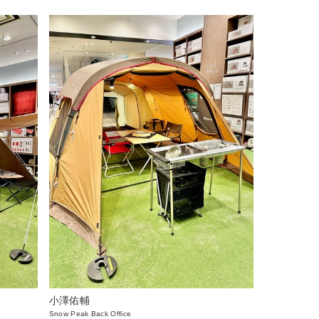
小澤佑輔
Snow Peak Back Office