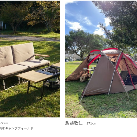
鳥越敬仁
172cm
171cm
清水キャンプフィールド