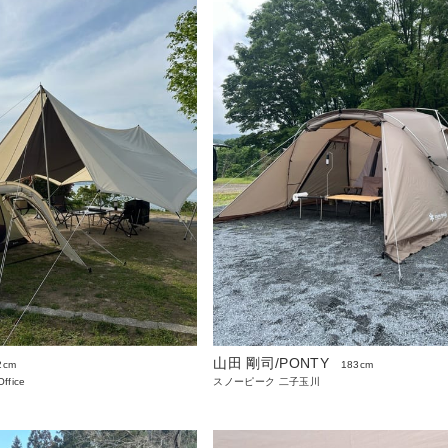
山田 剛司/PONTY
2cm
183cm
ffice
スノーピーク 二子玉川