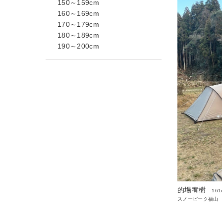
150～159cm
160～169cm
170～179cm
180～189cm
190～200cm
的場宥樹
161
スノーピーク福山