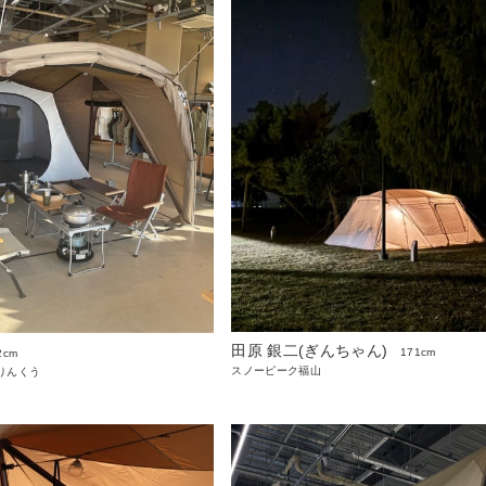
田原 銀二(ぎんちゃん)
171cm
2cm
スノーピーク福山
りんくう