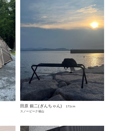
田原 銀二(ぎんちゃん)
171cm
スノーピーク福山