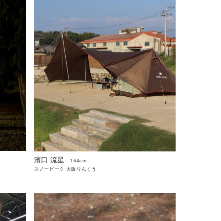
濱口 流星
164cm
スノーピーク 大阪りんくう