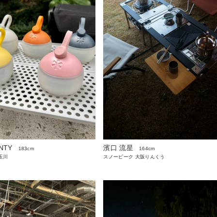
NTY
濱口 流星
183cm
164cm
玉川
スノーピーク 大阪りんくう