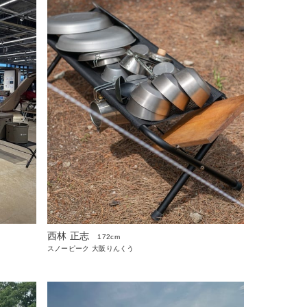
西林 正志
172cm
スノーピーク 大阪りんくう