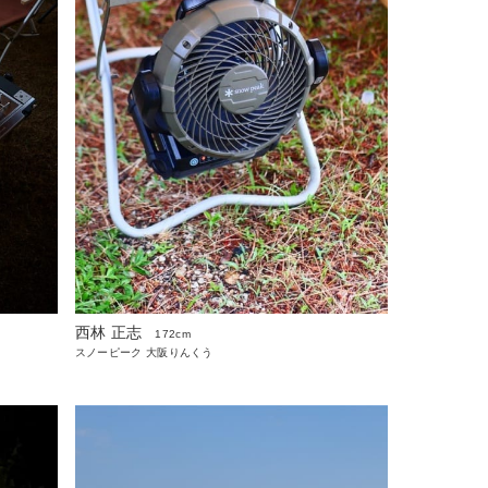
西林 正志
172cm
スノーピーク 大阪りんくう