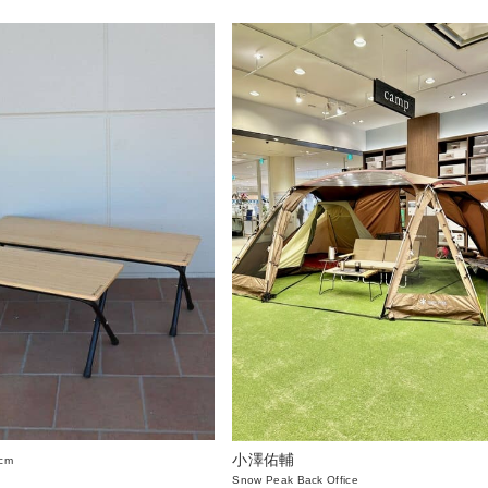
小澤佑輔
cm
Snow Peak Back Office