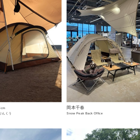
岡本千春
4cm
りんくう
Snow Peak Back Office