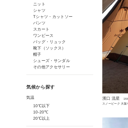
ニット
シャツ
Tシャツ・カットソー
パンツ
スカート
ワンピース
バッグ・リュック
靴下（ソックス）
帽子
シューズ・サンダル
その他アクセサリー
気候から探す
気温
濱口 流星
16
スノーピーク 大阪
10℃以下
10-20℃
20℃以上