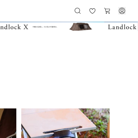
お
カ
気
ー
に
ト
入
り