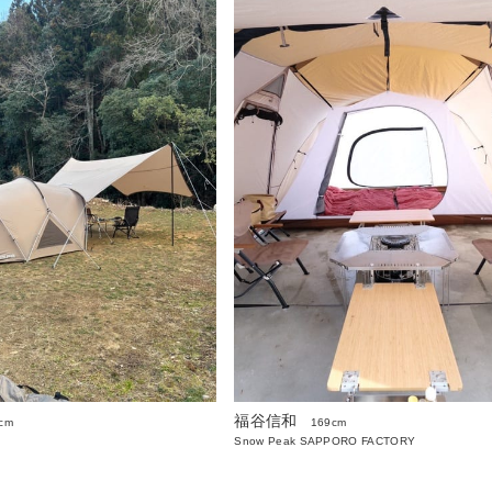
福谷信和
cm
169cm
Snow Peak SAPPORO FACTORY