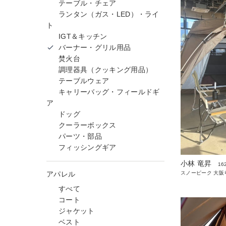
テーブル・チェア
ランタン（ガス・LED）・ライ
ト
IGT＆キッチン
バーナー・グリル用品
焚火台
調理器具（クッキング用品）
テーブルウェア
キャリーバッグ・フィールドギ
ア
ドッグ
クーラーボックス
パーツ・部品
フィッシングギア
小林 竜昇
16
アパレル
スノーピーク 大阪
すべて
コート
ジャケット
ベスト