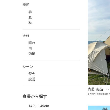
季節
春
夏
秋
天候
晴れ
雨
強風
シーン
焚火
設営
内藤 友晶
17
Snow Peak Back O
身長から探す
140～149cm