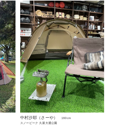
中村沙耶（さーや）
160cm
スノーピーク 久屋大通公園