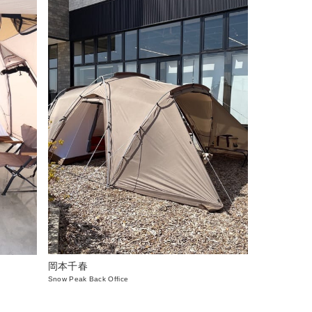
岡本千春
Snow Peak Back Office