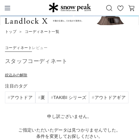
お
カ
Snow Peak
気
ー
に
ト
トップ
＞
コーディネート一覧
入
り
コーディネート
レビュー
スタッフコーディネート
絞込みの解除
注目のタグ
アウトドア
夏
TAKIBI シリーズ
アウトドアギア
申し訳ございません。
ご指定いただいたデータは見つかりませんでした。
条件を変更してお探しください。