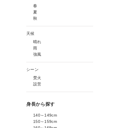
春
夏
秋
天候
晴れ
雨
強風
シーン
焚火
設営
身長から探す
140～149cm
150～159cm
160～169cm