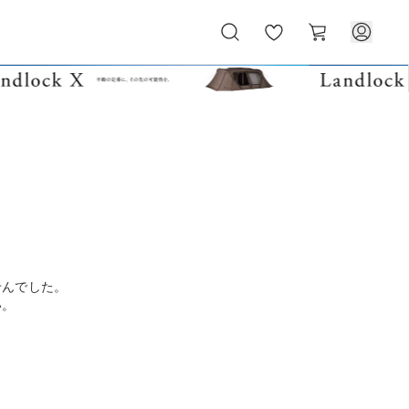
お
カ
気
ー
に
ト
入
り
せんでした。
い。