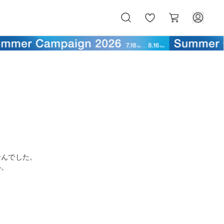
お
カ
気
ー
に
ト
入
り
せんでした。
い。