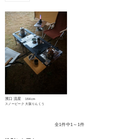
濱口 流星
164cm
スノーピーク 大阪りんくう
全1件中1～1件