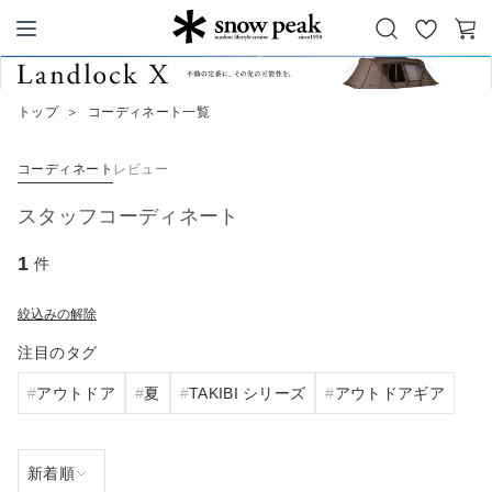
お
カ
Snow Peak
気
ー
に
ト
トップ
＞
コーディネート一覧
入
り
コーディネート
レビュー
スタッフコーディネート
1
件
絞込みの解除
注目のタグ
アウトドア
夏
TAKIBI シリーズ
アウトドアギア