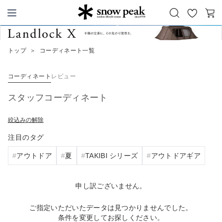
お
カ
Snow Peak
気
ー
に
ト
トップ
＞
コーディネート一覧
入
り
コーディネート
レビュー
スタッフコーディネート
絞込みの解除
注目のタグ
アウトドア
夏
TAKIBI シリーズ
アウトドアギア
申し訳ございません。
ご指定いただいたデータは見つかりませんでした。
条件を変更してお探しください。