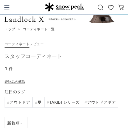
お
カ
Snow Peak
気
ー
に
ト
トップ
＞
コーディネート一覧
入
り
コーディネート
レビュー
スタッフコーディネート
1
件
絞込みの解除
注目のタグ
アウトドア
夏
TAKIBI シリーズ
アウトドアギア