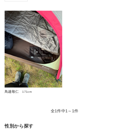
鳥越敬仁
171cm
全1件中1～1件
性別から探す