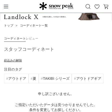
お
カ
Snow Peak
気
ー
に
ト
トップ
＞
コーディネート一覧
入
り
コーディネート
レビュー
スタッフコーディネート
絞込みの解除
注目のタグ
アウトドア
夏
TAKIBI シリーズ
アウトドアギア
申し訳ございません。
ご指定いただいたデータは見つかりませんでした。
条件を変更してお探しください。