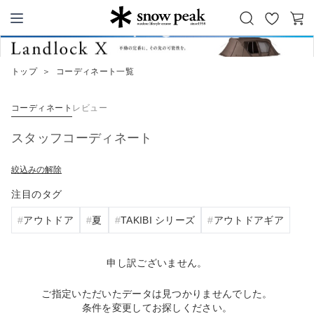
お
カ
Snow Peak
気
ー
に
ト
トップ
＞
コーディネート一覧
入
り
コーディネート
レビュー
スタッフコーディネート
絞込みの解除
注目のタグ
アウトドア
夏
TAKIBI シリーズ
アウトドアギア
申し訳ございません。
ご指定いただいたデータは見つかりませんでした。
条件を変更してお探しください。