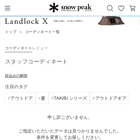
お
カ
Snow Peak
気
ー
に
ト
トップ
＞
コーディネート一覧
入
り
コーディネート
レビュー
スタッフコーディネート
絞込みの解除
注目のタグ
アウトドア
夏
TAKIBI シリーズ
アウトドアギア
申し訳ございません。
ご指定いただいたデータは見つかりませんでした。
条件を変更してお探しください。