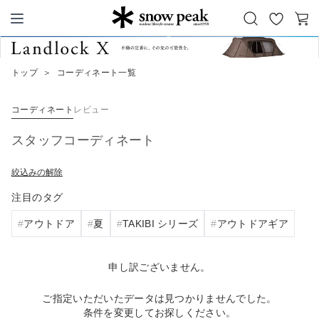
お
カ
Snow Peak
気
ー
に
ト
トップ
＞
コーディネート一覧
入
り
コーディネート
レビュー
スタッフコーディネート
絞込みの解除
注目のタグ
アウトドア
夏
TAKIBI シリーズ
アウトドアギア
申し訳ございません。
ご指定いただいたデータは見つかりませんでした。
条件を変更してお探しください。