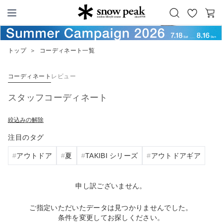
お
カ
Snow Peak
気
ー
に
ト
トップ
＞
コーディネート一覧
入
り
コーディネート
レビュー
スタッフコーディネート
絞込みの解除
注目のタグ
アウトドア
夏
TAKIBI シリーズ
アウトドアギア
申し訳ございません。
ご指定いただいたデータは見つかりませんでした。
条件を変更してお探しください。