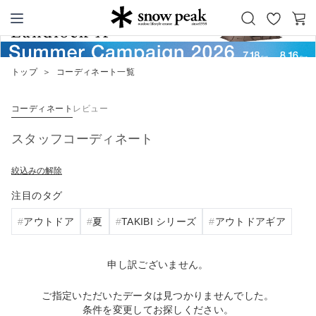
お
カ
Snow Peak
気
ー
に
ト
トップ
＞
コーディネート一覧
入
り
コーディネート
レビュー
スタッフコーディネート
絞込みの解除
注目のタグ
アウトドア
夏
TAKIBI シリーズ
アウトドアギア
申し訳ございません。
ご指定いただいたデータは見つかりませんでした。
条件を変更してお探しください。