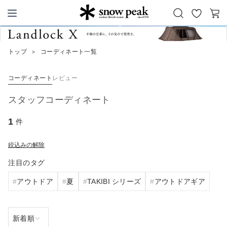
お
カ
Snow Peak
気
ー
に
ト
トップ
＞
コーディネート一覧
入
り
コーディネート
レビュー
スタッフコーディネート
1
件
絞込みの解除
注目のタグ
アウトドア
夏
TAKIBI シリーズ
アウトドアギア