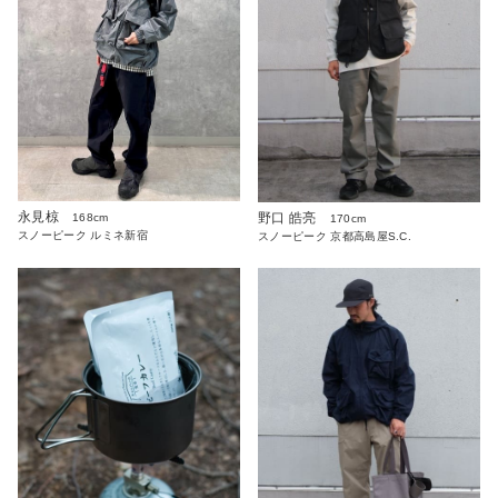
永見椋
野口 皓亮
168cm
170cm
スノーピーク ルミネ新宿
スノーピーク 京都高島屋S.C.