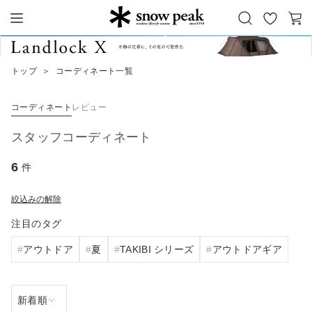
お
カ
Snow Peak
気
ー
に
ト
トップ
＞
コーディネート一覧
入
り
コーディネート
レビュー
スタッフコーディネート
6
件
絞込みの解除
注目のタグ
アウトドア
夏
TAKIBI シリーズ
アウトドアギア