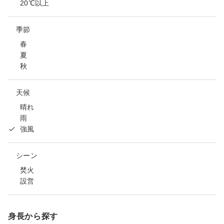
20℃以上
季節
春
夏
秋
天候
晴れ
雨
強風
シーン
焚火
設営
身長から探す