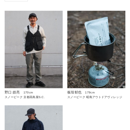
野口 皓亮
板垣郁也
170cm
179cm
スノーピーク 京都高島屋S.C.
スノーピーク 昭島アウトドアヴィレッジ