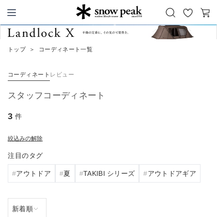
お
カ
Snow Peak
気
ー
に
ト
トップ
＞
コーディネート一覧
入
り
コーディネート
レビュー
スタッフコーディネート
3
件
絞込みの解除
注目のタグ
アウトドア
夏
TAKIBI シリーズ
アウトドアギア