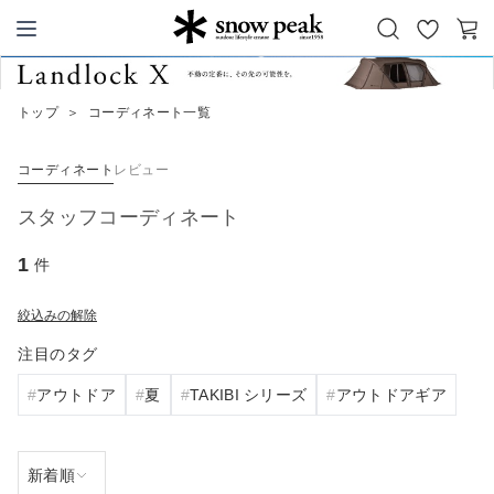
お
カ
Snow Peak
気
ー
に
ト
トップ
＞
コーディネート一覧
入
り
コーディネート
レビュー
スタッフコーディネート
1
件
絞込みの解除
注目のタグ
アウトドア
夏
TAKIBI シリーズ
アウトドアギア