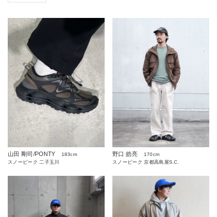
山田 剛司/PONTY
野口 皓亮
183cm
170cm
スノーピーク 二子玉川
スノーピーク 京都高島屋S.C.