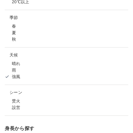
20℃以上
季節
春
夏
秋
天候
晴れ
雨
強風
シーン
焚火
設営
身長から探す