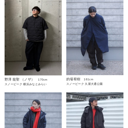
的場宥樹
野澤 龍聖 （ノザ）
161cm
170cm
スノーピーク 久屋大通公園
スノーピーク 横浜みなとみらい