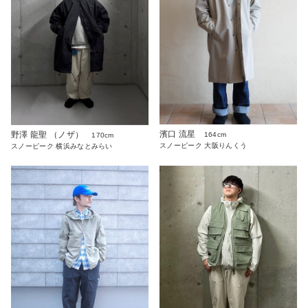
濱口 流星
野澤 龍聖 （ノザ）
164cm
170cm
スノーピーク 大阪りんくう
スノーピーク 横浜みなとみらい