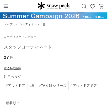
お
カ
Snow Peak
気
ー
に
ト
トップ
＞
コーディネート一覧
入
り
コーディネート
レビュー
スタッフコーディネート
27
件
絞込みの解除
注目のタグ
アウトドア
夏
TAKIBI シリーズ
アウトドアギア