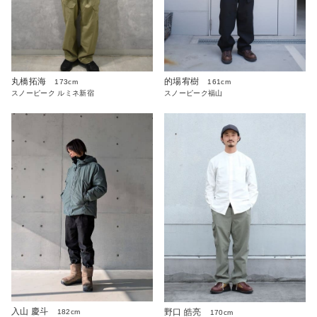
丸橋拓海
的場宥樹
173cm
161cm
スノーピーク ルミネ新宿
スノーピーク福山
入山 慶斗
野口 皓亮
182cm
170cm