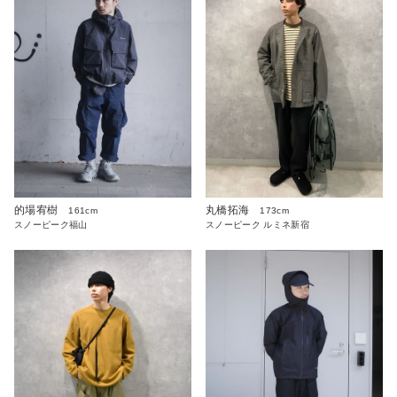
的場宥樹
丸橋拓海
161cm
173cm
スノーピーク福山
スノーピーク ルミネ新宿