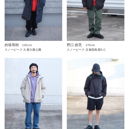
的場宥樹
野口 皓亮
161cm
170cm
スノーピーク 久屋大通公園
スノーピーク 京都高島屋S.C.