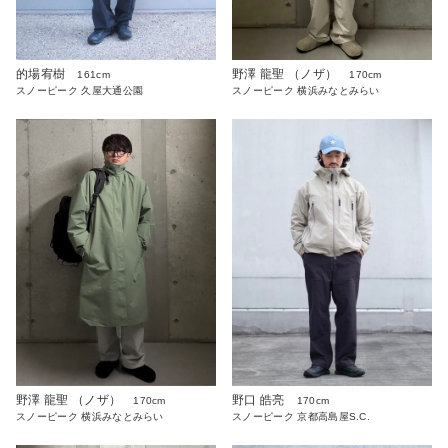
的場宥樹
野澤 龍聖 （ノザ）
161cm
170cm
スノーピーク 久屋大通公園
スノーピーク 横浜みなとみらい
野澤 龍聖 （ノザ）
野口 皓亮
170cm
170cm
スノーピーク 横浜みなとみらい
スノーピーク 京都高島屋S.C.