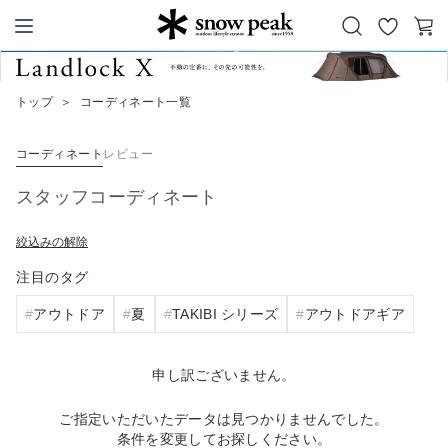
お
カ
Snow Peak
気
ー
に
ト
トップ
＞
コーディネート一覧
入
り
コーディネート
レビュー
スタッフコーディネート
絞込みの解除
注目のタグ
アウトドア
夏
TAKIBI シリーズ
アウトドアギア
申し訳ございません。
ご指定いただいたデータは見つかりませんでした。
条件を変更してお探しください。