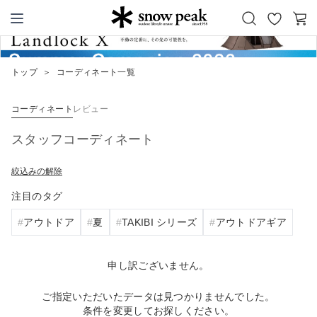
お
カ
Snow Peak
気
ー
に
ト
トップ
＞
コーディネート一覧
入
り
コーディネート
レビュー
スタッフコーディネート
絞込みの解除
注目のタグ
アウトドア
夏
TAKIBI シリーズ
アウトドアギア
申し訳ございません。
ご指定いただいたデータは見つかりませんでした。
条件を変更してお探しください。