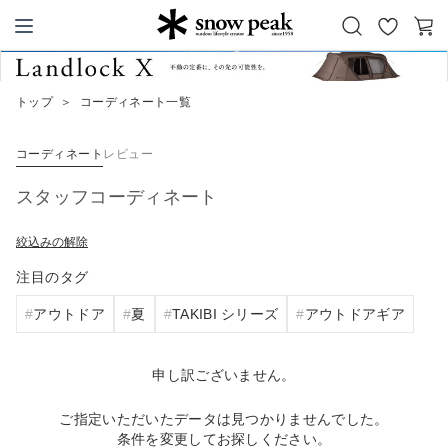
お
カ
Snow Peak
気
ー
に
ト
トップ
＞
コーディネート一覧
入
り
コーディネート
レビュー
スタッフコーディネート
絞込みの解除
注目のタグ
アウトドア
夏
TAKIBI シリーズ
アウトドアギア
申し訳ございません。
ご指定いただいたデータは見つかりませんでした。
条件を変更してお探しください。