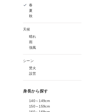
春
夏
秋
天候
晴れ
雨
強風
シーン
焚火
設営
身長から探す
140～149cm
150～159cm
160～169cm