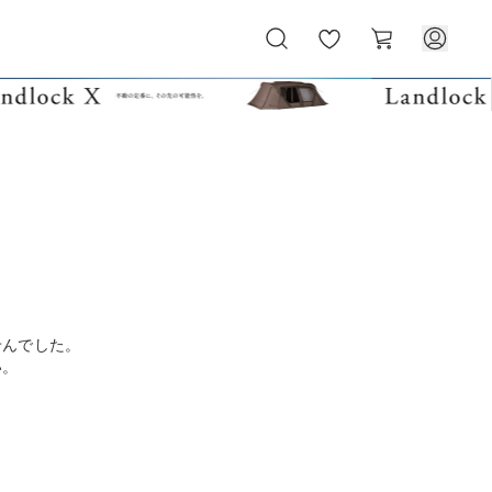
お
カ
気
ー
に
ト
入
り
せんでした。
い。