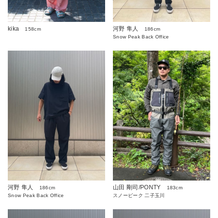
kika
河野 隼人
158cm
186cm
Snow Peak Back Office
河野 隼人
山田 剛司/PONTY
186cm
183cm
Snow Peak Back Office
スノーピーク 二子玉川