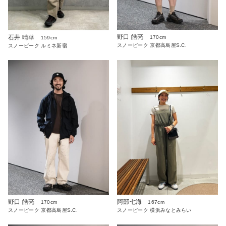
野口 皓亮
石井 晴華
170cm
159cm
スノーピーク 京都高島屋S.C.
スノーピーク ルミネ新宿
野口 皓亮
阿部七海
170cm
167cm
スノーピーク 京都高島屋S.C.
スノーピーク 横浜みなとみらい