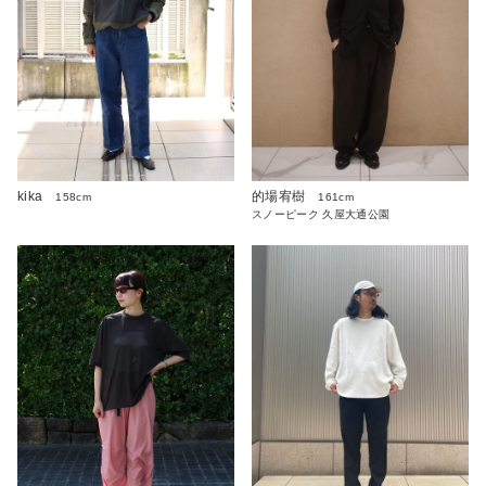
kika
的場宥樹
158cm
161cm
スノーピーク 久屋大通公園