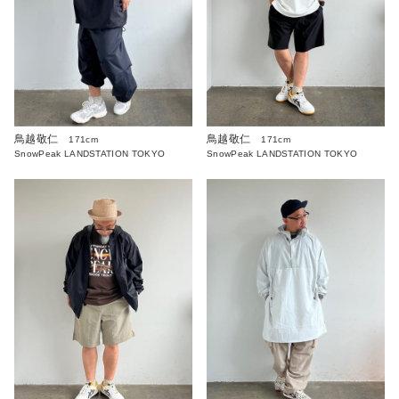
鳥越敬仁
鳥越敬仁
171cm
171cm
SnowPeak LANDSTATION TOKYO
SnowPeak LANDSTATION TOKYO