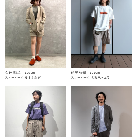
石井 晴華
的場宥樹
159cm
161cm
スノーピーク ルミネ新宿
スノーピーク 名古屋ハエラ