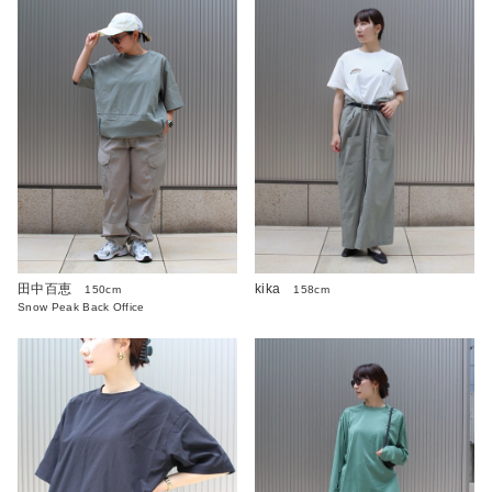
田中百恵
kika
150cm
158cm
Snow Peak Back Office