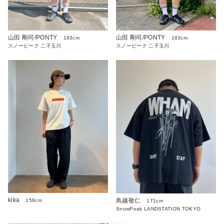
山田 剛司/PONTY
山田 剛司/PONTY
183cm
183cm
スノーピーク 二子玉川
スノーピーク 二子玉川
kika
鳥越敬仁
158cm
171cm
SnowPeak LANDSTATION TOKYO