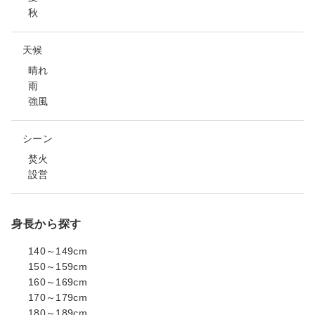
秋
天候
晴れ
雨
強風
シーン
焚火
設営
身長から探す
140～149cm
150～159cm
160～169cm
170～179cm
180～189cm