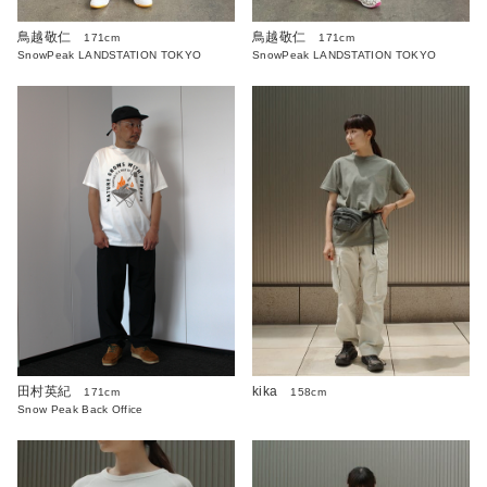
鳥越敬仁
鳥越敬仁
171cm
171cm
SnowPeak LANDSTATION TOKYO
SnowPeak LANDSTATION TOKYO
kika
田村英紀
158cm
171cm
Snow Peak Back Office