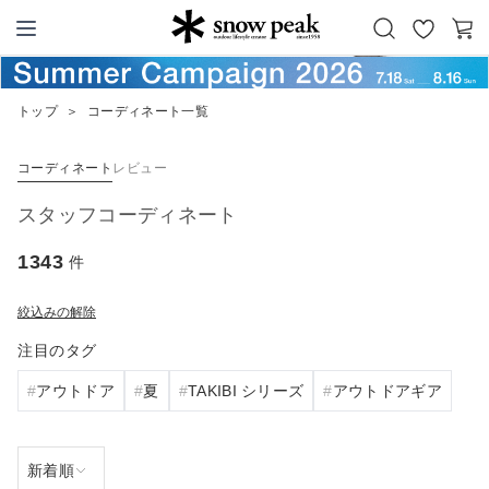
お
カ
Snow Peak
気
ー
に
ト
トップ
＞
コーディネート一覧
入
り
コーディネート
レビュー
スタッフコーディネート
1343
件
絞込みの解除
注目のタグ
アウトドア
夏
TAKIBI シリーズ
アウトドアギア