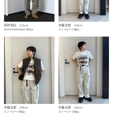
伊藤圭那
田村英紀
154cm
171cm
スノーピーク福山
Snow Peak Back Office
伊藤圭那
伊藤圭那
154cm
154cm
スノーピーク福山
スノーピーク福山