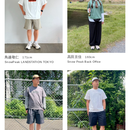
高田京佳
鳥越敬仁
163cm
171cm
Snow Peak Back Office
SnowPeak LANDSTATION TOKYO