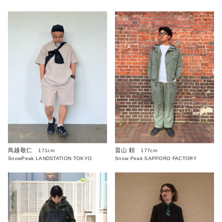
畠山 頼
鳥越敬仁
177cm
171cm
Snow Peak SAPPORO FACTORY
SnowPeak LANDSTATION TOKYO