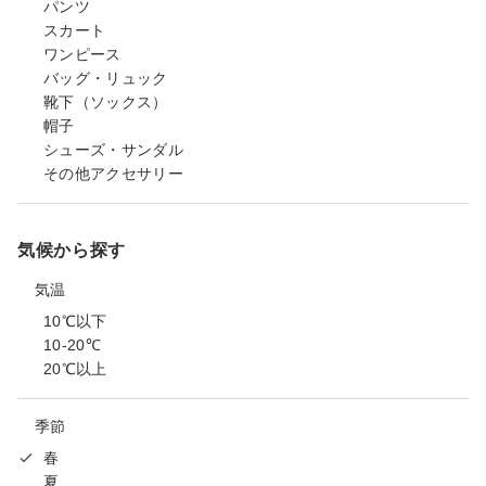
パンツ
スカート
ワンピース
バッグ・リュック
靴下（ソックス）
帽子
シューズ・サンダル
その他アクセサリー
気候から探す
気温
10℃以下
10-20℃
20℃以上
季節
春
夏