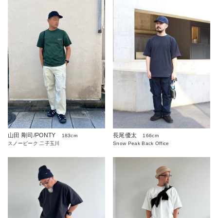
山田 剛司/PONTY
長尾優太
183cm
166cm
スノーピーク 二子玉川
Snow Peak Back Office