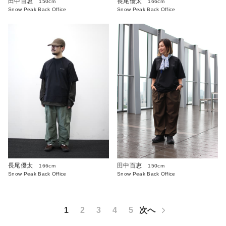
田中百恵
長尾優太
150cm
166cm
Snow Peak Back Office
Snow Peak Back Office
長尾優太
田中百恵
166cm
150cm
Snow Peak Back Office
Snow Peak Back Office
1
2
3
4
5
次へ