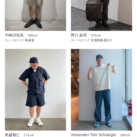
中嶋沙也花
野口 皓亮
158cm
170cm
スノーピーク 表参道
スノーピーク 京都高島屋S.C.
Alexander Toni Schlaeger
鳥越敬仁
180cm
171cm