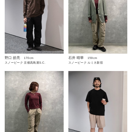
野口 皓亮
石井 晴華
170cm
159cm
スノーピーク 京都高島屋S.C.
スノーピーク ルミネ新宿