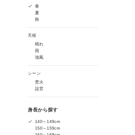
春
夏
秋
天候
晴れ
雨
強風
シーン
焚火
設営
身長から探す
140～149cm
150～159cm
160～169cm