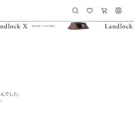
お
カ
気
ー
に
ト
入
り
せんでした。
い。