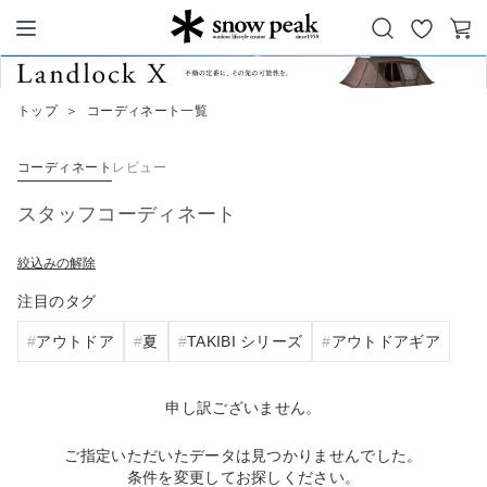
お
カ
Snow Peak
気
ー
に
ト
トップ
＞
コーディネート一覧
入
り
コーディネート
レビュー
スタッフコーディネート
絞込みの解除
注目のタグ
アウトドア
夏
TAKIBI シリーズ
アウトドアギア
申し訳ございません。
ご指定いただいたデータは見つかりませんでした。
条件を変更してお探しください。