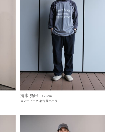
清水 拓巳
170cm
スノーピーク 名古屋ハエラ