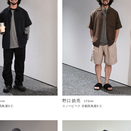
野口 皓亮
0cm
170cm
島屋S.C.
スノーピーク 京都高島屋S.C.