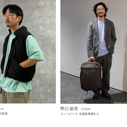
野口 皓亮
cm
170cm
ネ新宿
スノーピーク 京都高島屋S.C.