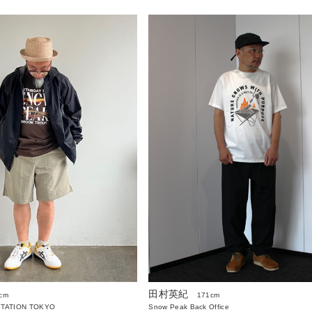
田村英紀
cm
171cm
STATION TOKYO
Snow Peak Back Office