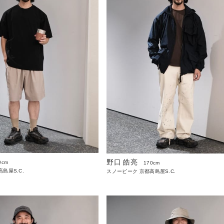
野口 皓亮
0cm
170cm
島屋S.C.
スノーピーク 京都高島屋S.C.