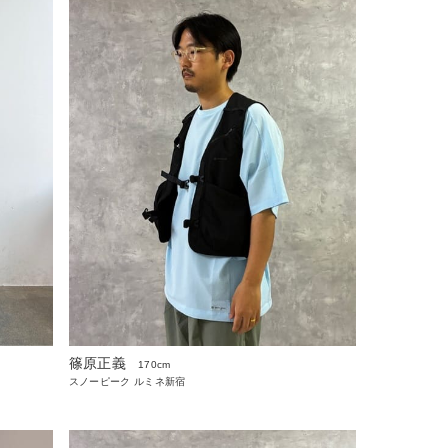
篠原正義
170cm
スノーピーク ルミネ新宿