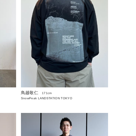
鳥越敬仁
171cm
SnowPeak LANDSTATION TOKYO