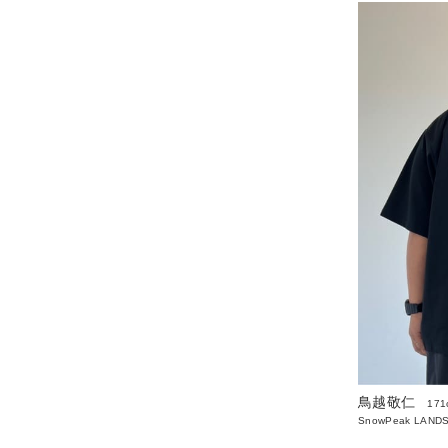
鳥越敬仁
171
SnowPeak LAND