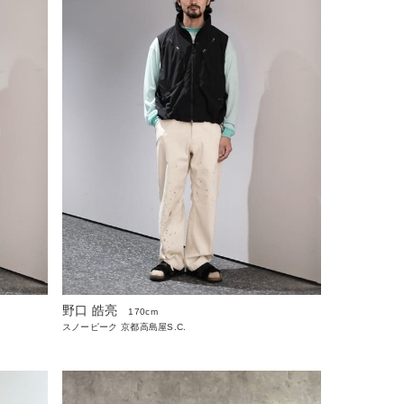
野口 皓亮
170cm
スノーピーク 京都高島屋S.C.