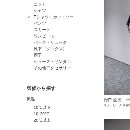
ニット
シャツ
Tシャツ・カットソー
パンツ
スカート
ワンピース
バッグ・リュック
靴下（ソックス）
帽子
シューズ・サンダル
その他アクセサリー
気候から探す
気温
野口 皓亮
17
スノーピーク 京都高
10℃以下
10-20℃
20℃以上