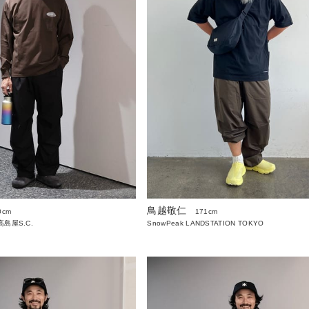
鳥越敬仁
0cm
171cm
島屋S.C.
SnowPeak LANDSTATION TOKYO