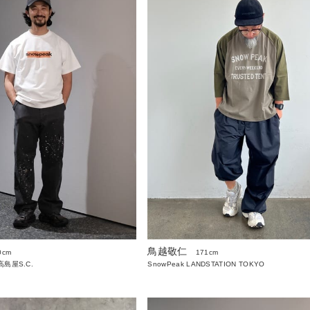
鳥越敬仁
0cm
171cm
島屋S.C.
SnowPeak LANDSTATION TOKYO