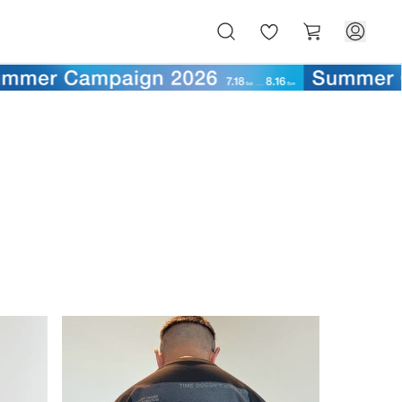
お
カ
気
ー
に
ト
入
り