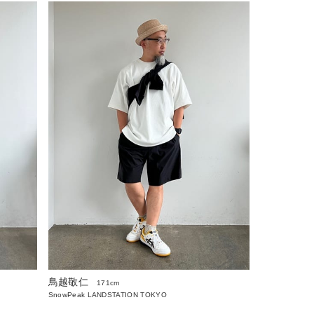
鳥越敬仁
171cm
SnowPeak LANDSTATION TOKYO