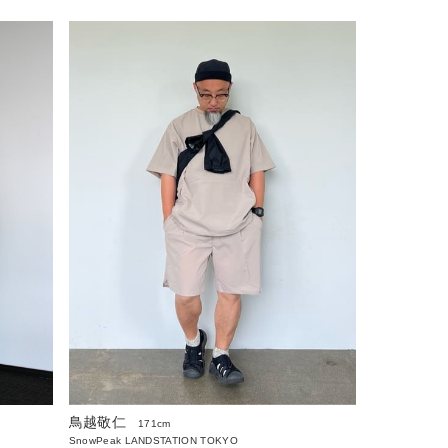
鳥越敬仁
171cm
SnowPeak LANDSTATION TOKYO