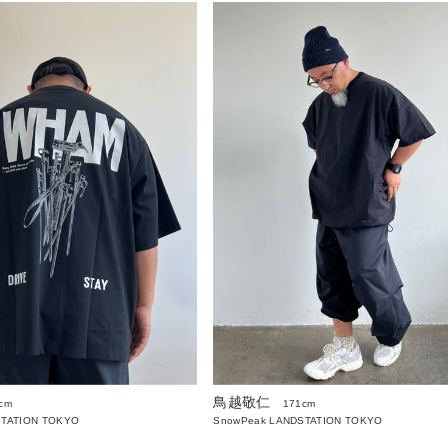
鳥越敬仁
cm
171cm
STATION TOKYO
SnowPeak LANDSTATION TOKYO