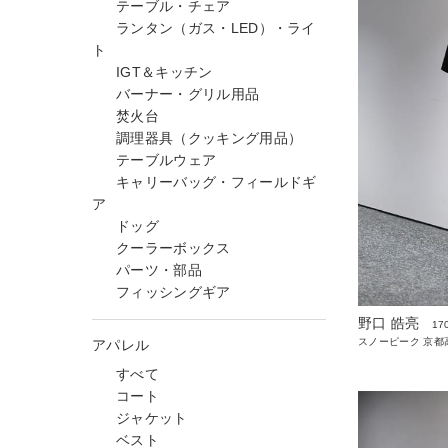
テーブル・チェア
ランタン（ガス・LED）・ライ
ト
IGT＆キッチン
バーナー・グリル用品
焚火台
調理器具（クッキング用品）
テーブルウェア
キャリーバッグ・フィールドギ
ア
ドッグ
クーラーボックス
パーツ・部品
フィッシングギア
野口 皓亮
17
スノーピーク 京都高
アパレル
すべて
コート
ジャケット
ベスト