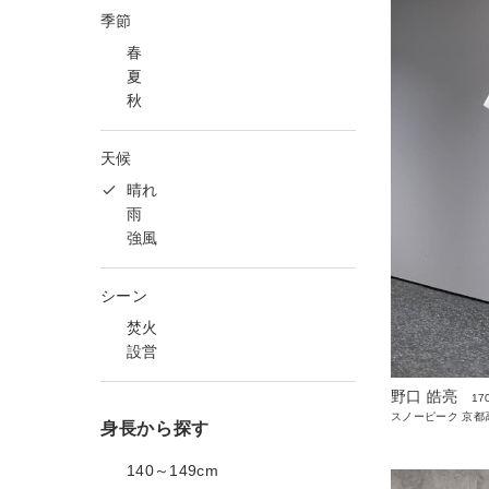
季節
春
夏
秋
天候
晴れ
雨
強風
シーン
焚火
設営
野口 皓亮
17
スノーピーク 京都高
身長から探す
140～149cm