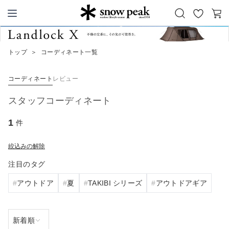
お
カ
Snow Peak
気
ー
に
ト
トップ
＞
コーディネート一覧
入
り
コーディネート
レビュー
スタッフコーディネート
1
件
絞込みの解除
注目のタグ
アウトドア
夏
TAKIBI シリーズ
アウトドアギア