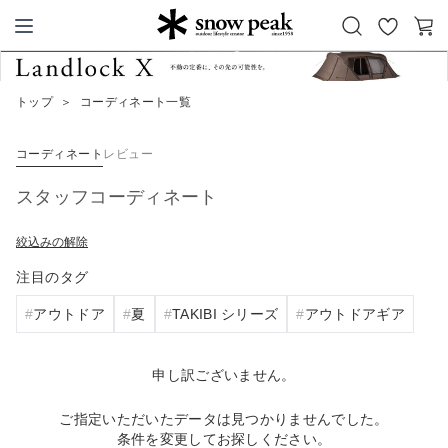
お
カ
Snow Peak
気
ー
に
ト
トップ
＞
コーディネート一覧
入
り
コーディネート
レビュー
スタッフコーディネート
絞込みの解除
注目のタグ
アウトドア
夏
TAKIBI シリーズ
アウトドアギア
申し訳ございません。
ご指定いただいたデータは見つかりませんでした。
条件を変更してお探しください。