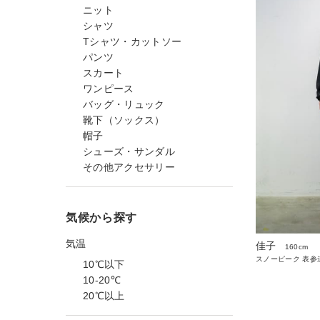
ニット
シャツ
Tシャツ・カットソー
パンツ
スカート
ワンピース
バッグ・リュック
靴下（ソックス）
帽子
シューズ・サンダル
その他アクセサリー
気候から探す
気温
佳子
160cm
スノーピーク 表参
10℃以下
10-20℃
20℃以上