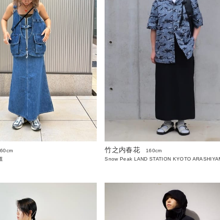
竹之内春花
160cm
160cm
道
Snow Peak LAND STATION KYOTO ARASHIY