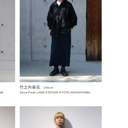
竹之内春花
160cm
AMA
Snow Peak LAND STATION KYOTO ARASHIYAMA