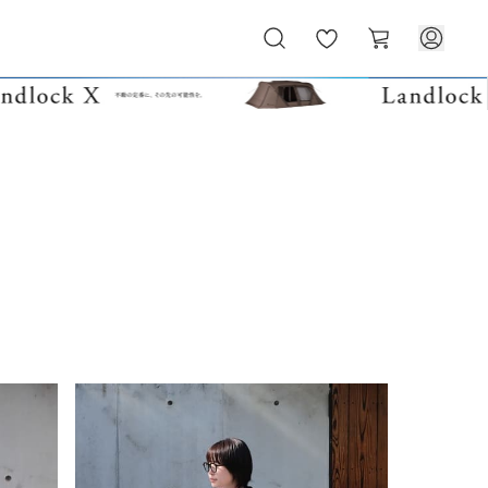
お
カ
気
ー
に
ト
入
り