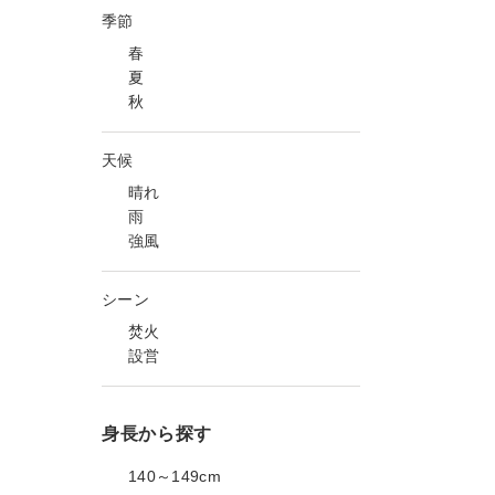
季節
春
夏
秋
天候
晴れ
雨
強風
シーン
焚火
設営
身長から探す
140～149cm