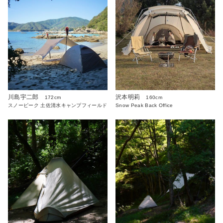
川島宇二郎
沢本明莉
172cm
160cm
スノーピーク 土佐清水キャンプフィールド
Snow Peak Back Office