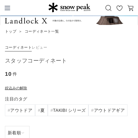
お
カ
Snow Peak
気
ー
に
ト
トップ
＞
コーディネート一覧
入
り
コーディネート
レビュー
スタッフコーディネート
10
件
絞込みの解除
注目のタグ
アウトドア
夏
TAKIBI シリーズ
アウトドアギア