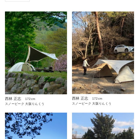
西林 正志
西林 正志
172cm
172cm
スノーピーク 大阪りんくう
スノーピーク 大阪りんくう