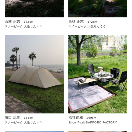
西林 正志
西林 正志
172cm
172cm
スノーピーク 大阪りんくう
スノーピーク 大阪りんくう
濱口 流星
福谷信和
164cm
169cm
スノーピーク 大阪りんくう
Snow Peak SAPPORO FACTORY