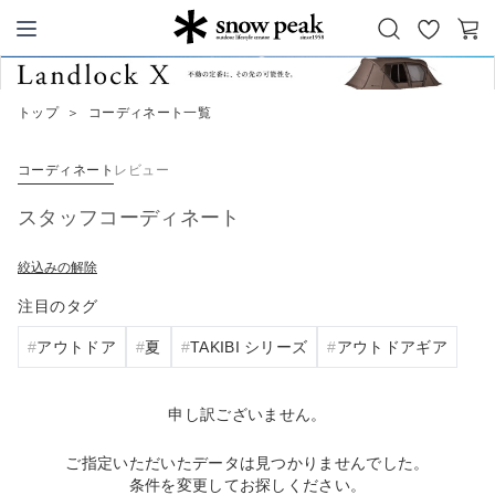
お
カ
Snow Peak
気
ー
に
ト
トップ
＞
コーディネート一覧
入
り
コーディネート
レビュー
スタッフコーディネート
絞込みの解除
注目のタグ
アウトドア
夏
TAKIBI シリーズ
アウトドアギア
申し訳ございません。
ご指定いただいたデータは見つかりませんでした。
条件を変更してお探しください。