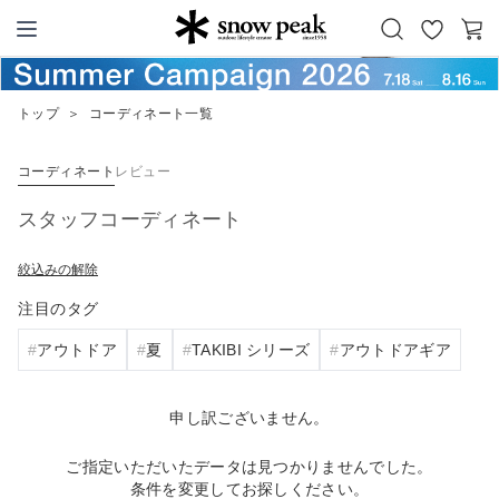
お
カ
Snow Peak
気
ー
に
ト
トップ
＞
コーディネート一覧
入
り
コーディネート
レビュー
スタッフコーディネート
絞込みの解除
注目のタグ
アウトドア
夏
TAKIBI シリーズ
アウトドアギア
申し訳ございません。
ご指定いただいたデータは見つかりませんでした。
条件を変更してお探しください。